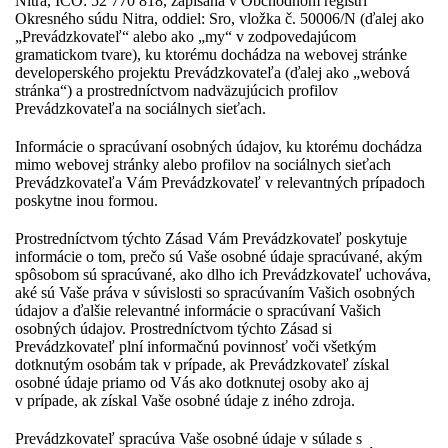
Nitra, IČO: 52 770 818, zapísaná v Obchodnom registri
Okresného súdu Nitra, oddiel: Sro, vložka č. 50006/N (ďalej ako
„Prevádzkovateľ“ alebo ako „my“ v zodpovedajúcom
gramatickom tvare), ku ktorému dochádza na webovej stránke
developerského projektu Prevádzkovateľa (ďalej ako „webová
stránka“) a prostredníctvom nadväzujúcich profilov
Prevádzkovateľa na sociálnych sieťach.
Informácie o spracúvaní osobných údajov, ku ktorému dochádza
mimo webovej stránky alebo profilov na sociálnych sieťach
Prevádzkovateľa Vám Prevádzkovateľ v relevantných prípadoch
poskytne inou formou.
Prostredníctvom týchto Zásad Vám Prevádzkovateľ poskytuje
informácie o tom, prečo sú Vaše osobné údaje spracúvané, akým
spôsobom sú spracúvané, ako dlho ich Prevádzkovateľ uchováva,
aké sú Vaše práva v súvislosti so spracúvaním Vašich osobných
údajov a ďalšie relevantné informácie o spracúvaní Vašich
osobných údajov. Prostredníctvom týchto Zásad si
Prevádzkovateľ plní informačnú povinnosť voči všetkým
dotknutým osobám tak v prípade, ak Prevádzkovateľ získal
osobné údaje priamo od Vás ako dotknutej osoby ako aj
v prípade, ak získal Vaše osobné údaje z iného zdroja.
Prevádzkovateľ spracúva Vaše osobné údaje v súlade s