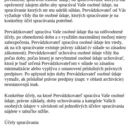
oprávnený záujem alebo aby spracúval Vaše osobné údaje, na
spracúvanie ktorých ste mu udelili súhlas. Prevádzkovateľ od Vás
vyžaduje vždy iba tie osobné údaje, ktorých spracúvanie je na
konkrétny účel spracúvania potrebné.
Prevádzkovateľ spracúva Vaše osobné údaje iba na odôvodnené
účely, po obmedzenú dobu a s využitím maximálnej možnej miery
zabezpečenia. Prevádzkovateľ spracúva osobné údaje len vtedy,
ak na ich spracúvanie existuje právny základ (v súlade so zásadou
zákonnosti). Prevádzkovateľ uchováva osobné údaje vždy iba
počas doby, počas ktorej je nevyhnutné osobné údaje uchovávať,
ktorá je buď určená Prevádzkovateľom v súlade so zásadou
minimalizácie alebo vyplýva z ustanovení príslušných právnych
predpisov. Po uplynutí tejto doby Prevádzkovateľ osobné údaje
vymaže, ak príslušné právne predpisy (napr. v oblasti archivácie)
neustanovujú inak.
Konkrétne účely, na ktoré Prevádzkovateľ spracúva Vaše osobné
údaje, právne základy, doby uchovávania a kategórie Vašich
osobných údajov v závislosti od jednotlivých účelov spracúvania
nájdete v tabuľke nižšie.
Účely spracúvania