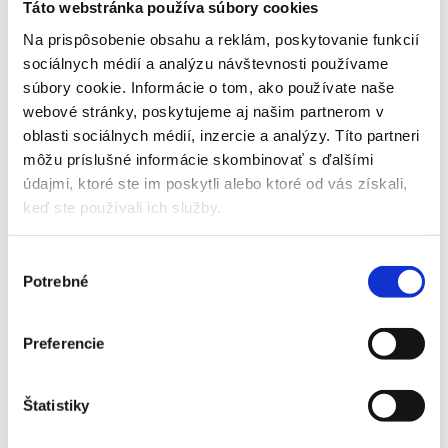
Táto webstránka používa súbory cookies
ochrane osobných údajov, najmä prostredníctvom používania
štandardných zmluvných doložiek, ktoré sú súčasťou podmienok
Na prispôsobenie obsahu a reklám, poskytovanie funkcií
používania vyššie uvedených služieb.
sociálnych médií a analýzu návštevnosti používame
súbory cookie. Informácie o tom, ako používate naše
webové stránky, poskytujeme aj našim partnerom v
Využíva Prevádzkovateľ profilovanie a automatizované
oblasti sociálnych médií, inzercie a analýzy. Títo partneri
rozhodovanie?
môžu príslušné informácie skombinovať s ďalšími
údajmi, ktoré ste im poskytli alebo ktoré od vás získali,
keď ste používali ich služby.
Prevádzkovateľ pri spracúvaní Vašich osobných údajov
nevyužíva profilovanie a osobné údaje nespracúva žiadnou
formou automatizovaného individuálneho rozhodovania, pri
Výber
ktorom by dochádzalo k vyhodnocovaniu Vašich osobných
Potrebné
súhlasu
aspektov.
Preferencie
Aké sú Vaše práva v súvislosti so spracúvaním osobných údajov?
V súvislosti so spracúvaním Vašich osobných údajov máte ako
Štatistiky
dotknutá osoba nasledujúce práva: