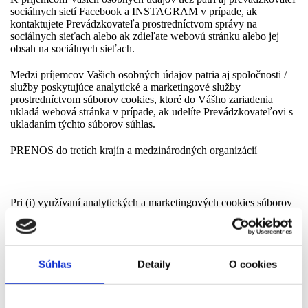
sociálnych sietí Facebook a INSTAGRAM v prípade, ak
kontaktujete Prevádzkovateľa prostredníctvom správy na
sociálnych sieťach alebo ak zdieľate webovú stránku alebo jej
obsah na sociálnych sieťach.
Medzi príjemcov Vašich osobných údajov patria aj spoločnosti /
služby poskytujúce analytické a marketingové služby
prostredníctvom súborov cookies, ktoré do Vášho zariadenia
ukladá webová stránka v prípade, ak udelíte Prevádzkovateľovi s
ukladaním týchto súborov súhlas.
PRENOS do tretích krajín a medzinárodných organizácií
Pri (i) využívaní analytických a marketingových cookies súborov
na webovej stránke Prevádzkovateľa alebo (ii) ak kontaktujete
Prevádzkovateľa prostredníctvom správy na sociálnych sieťach
Prevádzkovateľa, môže prísť k prenosu Vašich osobných údajov
do USA prevádzkovateľom sociálnych sietí.
Súhlas
Detaily
O cookies
Prenos Vašich osobných údajov je vo všetkých prípadoch
zabezpečený pomocou primeraných prostriedkov zabezpečenia
prenosu osobných údajov do tretích krajín v súlade s Predpismi o