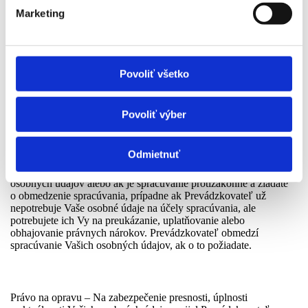
Vaše práva
Marketing
Právo na prístup – Ako dotknutá osoba máte právo získať od
Prevádzkovateľa potvrdenie o tom, či spracúva Vaše osobné údaje
a ak áno, máte právo získať prístup k týmto osobným údajom
a informácie podľa článku 15 Nariadenia. Prevádzkovateľ Vám
Povoliť všetko
poskytne kópiu osobných údajov, ktoré sa spracúvajú. Ak podáte
žiadosť elektronickými prostriedkami, informácie Vám
Prevádzkovateľ poskytne v bežne používanej elektronickej
Povoliť výber
podobe, pokiaľ nepožiadate o iný spôsob.
Právo na obmedzenie spracúvania – Taktiež máte právo na to, aby
Odmietnuť
Prevádzkovateľ obmedzil spracúvanie Vašich osobných údajov.
Bude tomu tak napríklad v prípade, ak napadnete správnosť
osobných údajov alebo ak je spracúvanie protizákonné a žiadate
o obmedzenie spracúvania, prípadne ak Prevádzkovateľ už
nepotrebuje Vaše osobné údaje na účely spracúvania, ale
potrebujete ich Vy na preukázanie, uplatňovanie alebo
obhajovanie právnych nárokov. Prevádzkovateľ obmedzí
spracúvanie Vašich osobných údajov, ak o to požiadate.
Právo na opravu – Na zabezpečenie presnosti, úplnosti