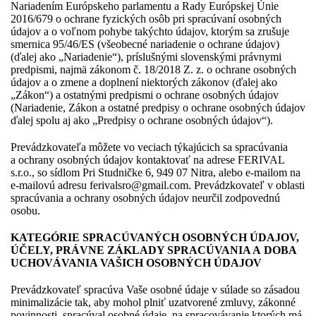
Nariadením Európskeho parlamentu a Rady Európskej Únie
2016/679 o ochrane fyzických osôb pri spracúvaní osobných
údajov a o voľnom pohybe takýchto údajov, ktorým sa zrušuje
smernica 95/46/ES (všeobecné nariadenie o ochrane údajov)
(ďalej ako „Nariadenie“), príslušnými slovenskými právnymi
predpismi, najmä zákonom č. 18/2018 Z. z. o ochrane osobných
údajov a o zmene a doplnení niektorých zákonov (ďalej ako
„Zákon“) a ostatnými predpismi o ochrane osobných údajov
(Nariadenie, Zákon a ostatné predpisy o ochrane osobných údajov
ďalej spolu aj ako „Predpisy o ochrane osobných údajov“).
Prevádzkovateľa môžete vo veciach týkajúcich sa spracúvania
a ochrany osobných údajov kontaktovať na adrese FERIVAL
s.r.o., so sídlom Pri Studničke 6, 949 07 Nitra, alebo e-mailom na
e-mailovú adresu ferivalsro@gmail.com. Prevádzkovateľ v oblasti
spracúvania a ochrany osobných údajov neurčil zodpovednú
osobu.
KATEGÓRIE SPRACÚVANÝCH OSOBNÝCH ÚDAJOV,
ÚČELY, PRÁVNE ZÁKLADY SPRACÚVANIA A DOBA
UCHOVÁVANIA VAŠICH OSOBNÝCH ÚDAJOV
Prevádzkovateľ spracúva Vaše osobné údaje v súlade so zásadou
minimalizácie tak, aby mohol plniť uzatvorené zmluvy, zákonné
povinnosti, spracúval osobné údaje, na spracovávanie ktorých má