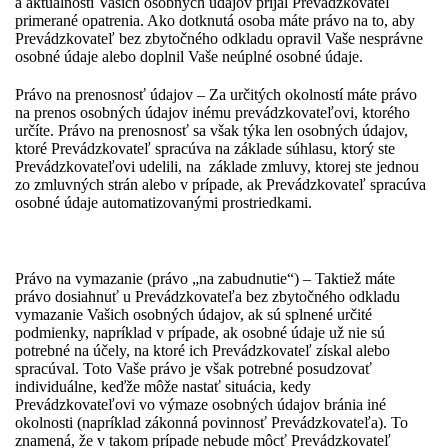
a aktuálnosti Vašich osobných údajov prijal Prevádzkovateľ
primerané opatrenia. Ako dotknutá osoba máte právo na to, aby
Prevádzkovateľ bez zbytočného odkladu opravil Vaše nesprávne
osobné údaje alebo doplnil Vaše neúplné osobné údaje.
Právo na prenosnosť údajov – Za určitých okolností máte právo
na prenos osobných údajov inému prevádzkovateľovi, ktorého
určíte. Právo na prenosnosť sa však týka len osobných údajov,
ktoré Prevádzkovateľ spracúva na základe súhlasu, ktorý ste
Prevádzkovateľovi udelili, na základe zmluvy, ktorej ste jednou
zo zmluvných strán alebo v prípade, ak Prevádzkovateľ spracúva
osobné údaje automatizovanými prostriedkami.
Právo na vymazanie (právo „na zabudnutie“) – Taktiež máte
právo dosiahnuť u Prevádzkovateľa bez zbytočného odkladu
vymazanie Vašich osobných údajov, ak sú splnené určité
podmienky, napríklad v prípade, ak osobné údaje už nie sú
potrebné na účely, na ktoré ich Prevádzkovateľ získal alebo
spracúval. Toto Vaše právo je však potrebné posudzovať
individuálne, keďže môže nastať situácia, kedy
Prevádzkovateľovi vo výmaze osobných údajov bránia iné
okolnosti (napríklad zákonná povinnosť Prevádzkovateľa). To
znamená, že v takom prípade nebude môcť Prevádzkovateľ