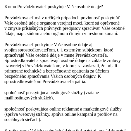
Komu Prevádzkovateľ poskytuje Vaše osobné údaje?
Prevádzkovateľ má v určitých prípadoch povinnosť poskytnúť
Vaše osobné údaje orgánom verejnej moci, ktoré sú oprávnené
v zmysle príslušných právnych predpisov spracúvať Vaše osobné
údaje, napr. súdom alebo orgánom činným v trestnom konaní.
Prevádzkovateľ poskytuje Vaše osobné údaje aj
svojím sprostredkovateľom, t. j. externým subjektom, ktoré
spracúvajú Vaše osobné údaje v mene Prevádzkovateľa.
Sprostredkovatelia spracúvajú osobné údaje na základe zmluvy
uzavretej s Prevádzkovateľom, v ktorej sa zaviazali, že prijali
primerané technické a bezpečnostné opatrenia za účelom
bezpečného spracúvania Vašich osobných údajov. K
sprostredkovateľom Prevádzkovateľa patria:
spoločnosť poskytujúca hostingové služby (vrátane
mailhostingových služieb),
spoločnosť poskytujúca online reklamné a marketingové služby
(správa webovej stránky, správa online kampaní a profilov na
sociálnych sieťach).
K príjemcom Vašich osobných údajov tiež patrí aj prevádzkovateľ