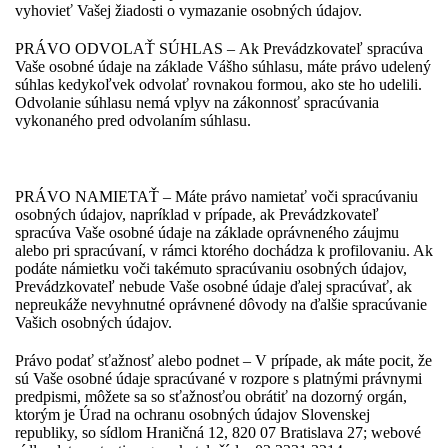
vyhovieť Vašej žiadosti o vymazanie osobných údajov.
PRÁVO ODVOLAŤ SÚHLAS – Ak Prevádzkovateľ spracúva
Vaše osobné údaje na základe Vášho súhlasu, máte právo udelený
súhlas kedykoľvek odvolať rovnakou formou, ako ste ho udelili.
Odvolanie súhlasu nemá vplyv na zákonnosť spracúvania
vykonaného pred odvolaním súhlasu.
PRÁVO NAMIETAŤ – Máte právo namietať voči spracúvaniu
osobných údajov, napríklad v prípade, ak Prevádzkovateľ
spracúva Vaše osobné údaje na základe oprávneného záujmu
alebo pri spracúvaní, v rámci ktorého dochádza k profilovaniu. Ak
podáte námietku voči takémuto spracúvaniu osobných údajov,
Prevádzkovateľ nebude Vaše osobné údaje ďalej spracúvať, ak
nepreukáže nevyhnutné oprávnené dôvody na ďalšie spracúvanie
Vašich osobných údajov.
Právo podať sťažnosť alebo podnet – V prípade, ak máte pocit, že
sú Vaše osobné údaje spracúvané v rozpore s platnými právnymi
predpismi, môžete sa so sťažnosťou obrátiť na dozorný orgán,
ktorým je Úrad na ochranu osobných údajov Slovenskej
republiky, so sídlom Hraničná 12, 820 07 Bratislava 27; webové