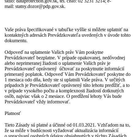
sídlo:
dataprotection.gov.sk
, tel. číslo: 02 3231 3214; e-
mail:
statny.dozor@pdp.gov.sk
.
Vaše práva špecifikované v tabuľke vyššie si môžete uplatniť na
kontaktných adresách Prevádzkovateľa uvedených v úvode tohto
dokumentu.
Odpoveď na uplatnenie Vašich práv Vám poskytne
Prevádzkovateľ bezplatne. V prípade opakovanej, nedôvodnej
alebo neprimeranej žiadosti o uplatnenie Vašich práv je
Prevádzkovateľ oprávnený účtovať za poskytnutie informácií
primeraný poplatok. Odpoveď Vám Prevádzkovateľ poskytne do
1 mesiaca odo dňa, kedy ste si uplatnili Vaše práva. V určitých
prípadoch je Prevádzkovateľ oprávnený túto lehotu predĺžiť, a to
v prípade vysokého počtu a komplexnosti žiadostí dotknutých
osôb, najviac však o 2 mesiace. O predĺžení lehoty Vás bude
Prevádzkovateľ vždy informovať.
Platnosť
Tieto Zásady sú platné a účinné od 01.03.2021. Vzhľadom na to,
že sa môže v budúcnosti vyžadovať aktualizácia informácií
o spracúvaní osobných údajov obsiahnutých v týchto Zásadách,